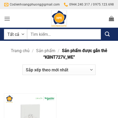
Bỏ
Codienhoangphuong@gmail.com
0944.240.317 / 0975.123.698
qua
nội
dung
Tìm
kiếm:
Trang chủ
/
Sản phẩm
/
Sản phẩm được gắn thẻ
“KBNT727V_WE”