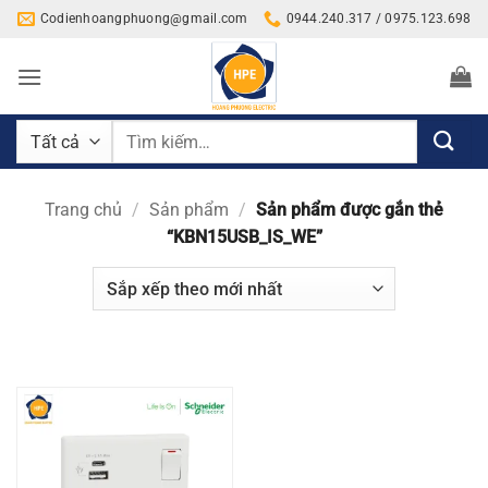
Bỏ
Codienhoangphuong@gmail.com
0944.240.317 / 0975.123.698
qua
nội
dung
Tìm
kiếm:
Trang chủ
/
Sản phẩm
/
Sản phẩm được gắn thẻ
“KBN15USB_IS_WE”