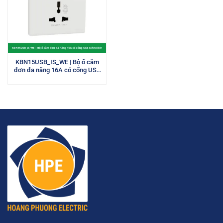
KBN15USB_IS_WE | Bộ ổ cắm
đơn đa năng 16A có cổng USB
type A+C và công tắc
Schneider