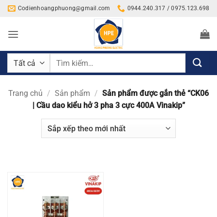
Bỏ
Codienhoangphuong@gmail.com
0944.240.317 / 0975.123.698
qua
nội
dung
Tìm
kiếm:
Trang chủ
/
Sản phẩm
/
Sản phẩm được gắn thẻ “CK06
| Cầu dao kiểu hở 3 pha 3 cực 400A Vinakip”