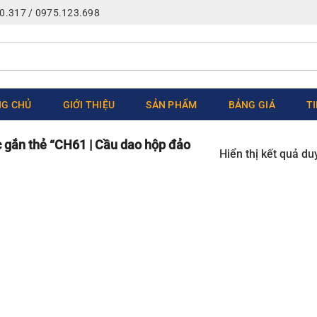
0.317 / 0975.123.698
G CHỦ
GIỚI THIỆU
SẢN PHẨM
BẢNG GIÁ
T
gắn thẻ “CH61 | Cầu dao hộp đảo
Hiển thị kết quả du