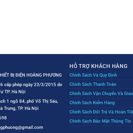
HỖ TRỢ KHÁCH HÀNG
HIẾT BỊ ĐIỆN HOÀNG PHƯƠNG
Chính Sách Và Quy Định
Chính Sách Thanh Toán
6 cấp phép ngày 23/3/2015 do
ư TP. Hà Nội
Chính Sách Vận Chuyển Và Gia
ách 1 ngõ 84, phố Võ Thị Sáu,
Chính Sách Kiểm Hàng
à Trưng, TP. Hà Nội
Chính Sách Đổi Trả Và Hoàn Ti
698
Chính Sách Bảo Mật Thông Tin
angphuong@gmail.com