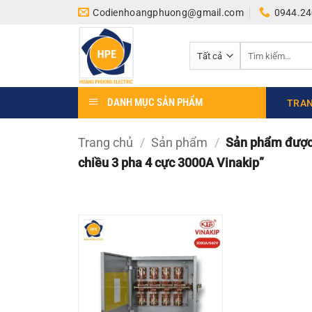
Bỏ
Codienhoangphuong@gmail.com
0944.24
qua
nội
Tìm
dung
kiếm:
DANH MỤC SẢN PHẨM
TRAN
Trang chủ
/
Sản phẩm
/
Sản phẩm được 
chiều 3 pha 4 cực 3000A Vinakip”