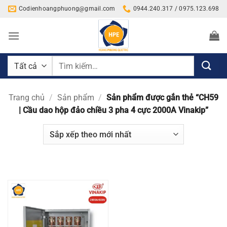
Bỏ
Codienhoangphuong@gmail.com
0944.240.317 / 0975.123.698
qua
nội
dung
Tìm
kiếm:
Trang chủ
/
Sản phẩm
/
Sản phẩm được gắn thẻ “CH59
| Cầu dao hộp đảo chiều 3 pha 4 cực 2000A Vinakip”