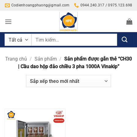
Bỏ
Codienhoangphuong@gmail.com
0944.240.317 / 0975.123.698
qua
nội
dung
Tìm
kiếm:
Trang chủ
/
Sản phẩm
/
Sản phẩm được gắn thẻ “CH30
| Cầu dao hộp đảo chiều 3 pha 1000A Vinakip”