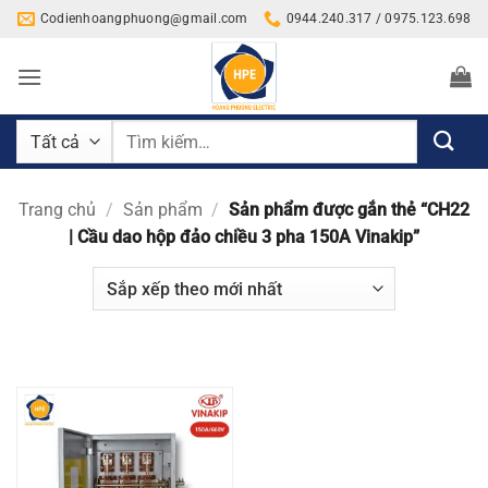
Bỏ
Codienhoangphuong@gmail.com
0944.240.317 / 0975.123.698
qua
nội
dung
Tìm
kiếm:
Trang chủ
/
Sản phẩm
/
Sản phẩm được gắn thẻ “CH22
| Cầu dao hộp đảo chiều 3 pha 150A Vinakip”