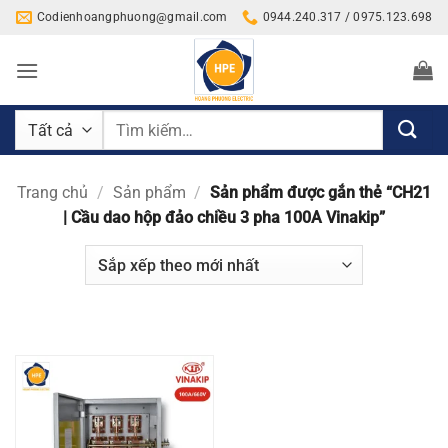
Bỏ
Codienhoangphuong@gmail.com
0944.240.317 / 0975.123.698
qua
nội
dung
Tìm
kiếm:
Trang chủ
/
Sản phẩm
/
Sản phẩm được gắn thẻ “CH21
| Cầu dao hộp đảo chiều 3 pha 100A Vinakip”