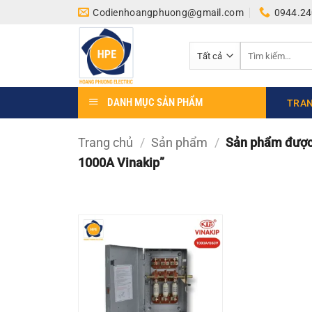
Bỏ
Codienhoangphuong@gmail.com
0944.24
qua
nội
Tìm
dung
kiếm:
DANH MỤC SẢN PHẨM
TRAN
Trang chủ
/
Sản phẩm
/
Sản phẩm được 
1000A Vinakip”