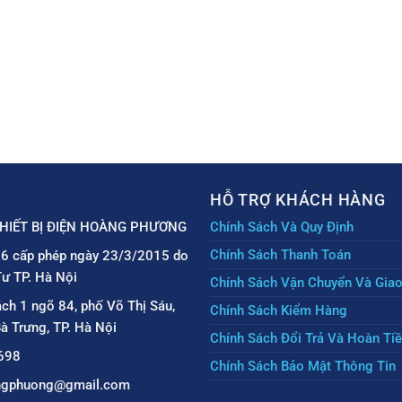
HỖ TRỢ KHÁCH HÀNG
HIẾT BỊ ĐIỆN HOÀNG PHƯƠNG
Chính Sách Và Quy Định
Chính Sách Thanh Toán
6 cấp phép ngày 23/3/2015 do
ư TP. Hà Nội
Chính Sách Vận Chuyển Và Gia
ách 1 ngõ 84, phố Võ Thị Sáu,
Chính Sách Kiểm Hàng
à Trưng, TP. Hà Nội
Chính Sách Đổi Trả Và Hoàn Ti
698
Chính Sách Bảo Mật Thông Tin
angphuong@gmail.com