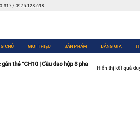
0.317 / 0975.123.698
G CHỦ
GIỚI THIỆU
SẢN PHẨM
BẢNG GIÁ
T
gắn thẻ “CH10 | Cầu dao hộp 3 pha
Hiển thị kết quả du