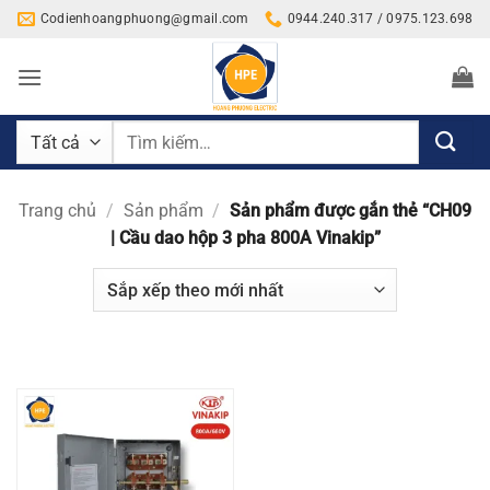
Bỏ
Codienhoangphuong@gmail.com
0944.240.317 / 0975.123.698
qua
nội
dung
Tìm
kiếm:
Trang chủ
/
Sản phẩm
/
Sản phẩm được gắn thẻ “CH09
| Cầu dao hộp 3 pha 800A Vinakip”