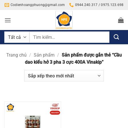
Bỏ
Codienhoangphuong@gmail.com
0944.240.317 / 0975.123.698
qua
nội
dung
Tìm
kiếm:
Trang chủ
/
Sản phẩm
/
Sản phẩm được gắn thẻ “Cầu
dao kiểu hở 3 pha 3 cực 400A Vinakip”