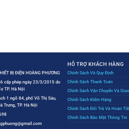
HỖ TRỢ KHÁCH HÀNG
HIẾT BỊ ĐIỆN HOÀNG PHƯƠNG
Chính Sách Và Quy Định
Chính Sách Thanh Toán
6 cấp phép ngày 23/3/2015 do
ư TP. Hà Nội
Chính Sách Vận Chuyển Và Gia
ách 1 ngõ 84, phố Võ Thị Sáu,
Chính Sách Kiểm Hàng
à Trưng, TP. Hà Nội
Chính Sách Đổi Trả Và Hoàn Ti
698
Chính Sách Bảo Mật Thông Tin
angphuong@gmail.com