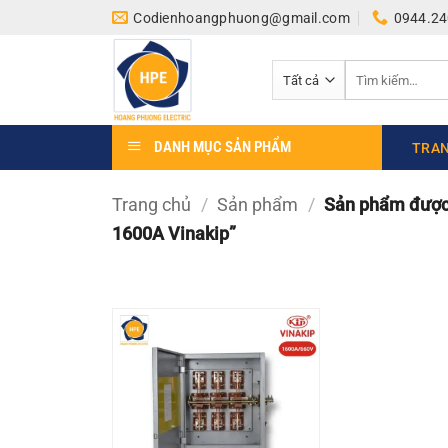
Bỏ
Codienhoangphuong@gmail.com
0944.24
qua
nội
Tìm
dung
kiếm:
DANH MỤC SẢN PHẨM
TRAN
Trang chủ
/
Sản phẩm
/
Sản phẩm được 
1600A Vinakip”