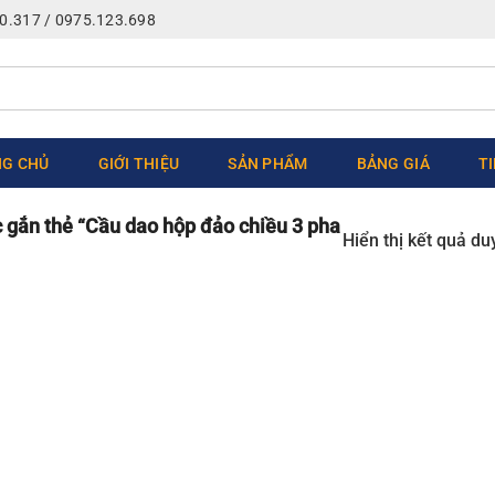
0.317 / 0975.123.698
G CHỦ
GIỚI THIỆU
SẢN PHẨM
BẢNG GIÁ
T
gắn thẻ “Cầu dao hộp đảo chiều 3 pha
Hiển thị kết quả du