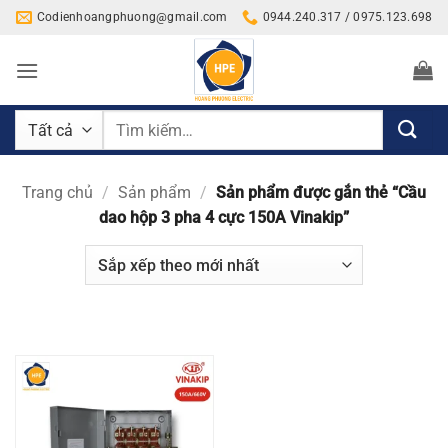
Bỏ
Codienhoangphuong@gmail.com
0944.240.317 / 0975.123.698
qua
nội
dung
Tìm
kiếm:
Trang chủ
/
Sản phẩm
/
Sản phẩm được gắn thẻ “Cầu
dao hộp 3 pha 4 cực 150A Vinakip”