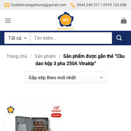
Bỏ
Codienhoangphuong@gmail.com
0944.240.317 / 0975.123.698
qua
nội
dung
Tìm
kiếm:
Trang chủ
/
Sản phẩm
/
Sản phẩm được gắn thẻ “Cầu
dao hộp 3 pha 250A Vinakip”