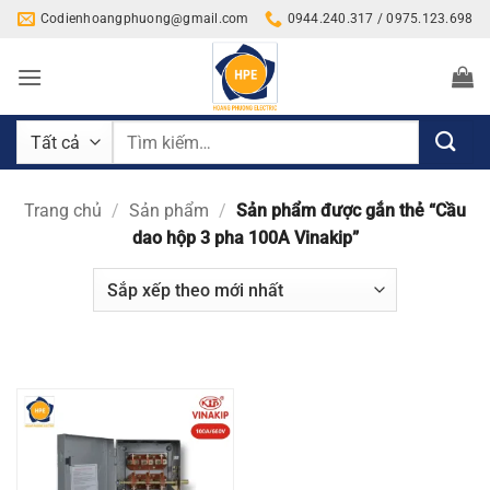
Bỏ
Codienhoangphuong@gmail.com
0944.240.317 / 0975.123.698
qua
nội
dung
Tìm
kiếm:
Trang chủ
/
Sản phẩm
/
Sản phẩm được gắn thẻ “Cầu
dao hộp 3 pha 100A Vinakip”