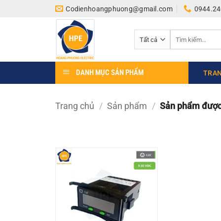
Bỏ
Codienhoangphuong@gmail.com
0944.24
qua
nội
Tìm
dung
kiếm:
DANH MỤC SẢN PHẨM
TRAN
Trang chủ
/
Sản phẩm
/
Sản phẩm được