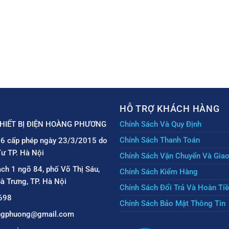
HỖ TRỢ KHÁCH HÀNG
HIẾT BỊ ĐIỆN HOÀNG PHƯƠNG
Chính Sách Và Quy Định
Chính Sách Thanh Toán
6 cấp phép ngày 23/3/2015 do
ư TP. Hà Nội
Chính Sách Vận Chuyển Và Gia
ách 1 ngõ 84, phố Võ Thị Sáu,
Chính Sách Kiểm Hàng
à Trưng, TP. Hà Nội
Chính Sách Đổi Trả Và Hoàn Ti
698
Chính Sách Bảo Mật Thông Tin
angphuong@gmail.com