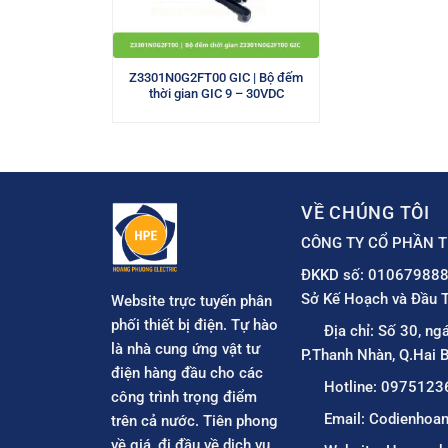
Z3301N0G2FT00 GIC | Bộ đếm
thời gian GIC 9 – 30VDC
VỀ CHÚNG TÔI
CÔNG TY CỔ PHẦN T
ĐKKD số: 010679888
Sở Kế Hoạch và Đầu T
Website trực tuyến phân
phối thiết bị điện. Tự hào
Địa chỉ: Số 30, ng
là nhà cung ứng vật tư
P.Thanh Nhàn, Q.Hai B
điện hàng đầu cho các
Hotline: 0975123
công trình trọng điểm
Email: Codienho
trên cả nước. Tiên phong
về giá, đi đầu về dịch vụ.