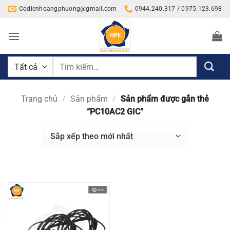
Bỏ
Codienhoangphuong@gmail.com
0944.240.317 / 0975.123.698
qua
nội
dung
Tìm
kiếm:
Trang chủ
/
Sản phẩm
/
Sản phẩm được gắn thẻ
“PC10AC2 GIC”