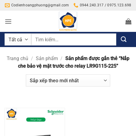
Bỏ
Codienhoangphuong@gmail.com
0944.240.317 / 0975.123.698
qua
nội
dung
Tìm
kiếm:
Trang chủ
/
Sản phẩm
/
Sản phẩm được gắn thẻ “Nắp
che bảo vệ mặt trước cho relay LR9G115-225”