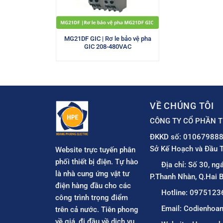
MG21DF GIC | Rơ le bảo vệ pha
GIC 208-480VAC
VỀ CHÚNG TÔI
CÔNG TY CỔ PHẦN T
ĐKKD số: 010679888
Sở Kế Hoạch và Đầu T
Website trực tuyến phân
phối thiết bị điện. Tự hào
Địa chỉ: Số 30, ng
là nhà cung ứng vật tư
P.Thanh Nhàn, Q.Hai B
điện hàng đầu cho các
Hotline: 0975123
công trình trọng điểm
Email: Codienho
trên cả nước. Tiên phong
về giá, đi đầu về dịch vụ.