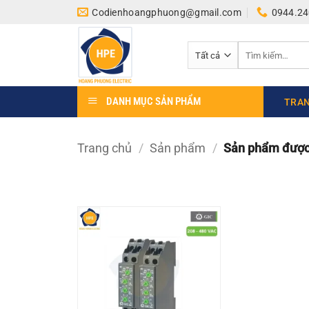
Bỏ
Codienhoangphuong@gmail.com
0944.24
qua
nội
Tìm
dung
kiếm:
DANH MỤC SẢN PHẨM
TRAN
Trang chủ
/
Sản phẩm
/
Sản phẩm được