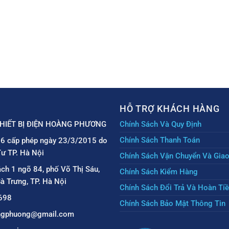
HỖ TRỢ KHÁCH HÀNG
HIẾT BỊ ĐIỆN HOÀNG PHƯƠNG
Chính Sách Và Quy Định
Chính Sách Thanh Toán
6 cấp phép ngày 23/3/2015 do
ư TP. Hà Nội
Chính Sách Vận Chuyển Và Gia
ách 1 ngõ 84, phố Võ Thị Sáu,
Chính Sách Kiểm Hàng
à Trưng, TP. Hà Nội
Chính Sách Đổi Trả Và Hoàn Ti
698
Chính Sách Bảo Mật Thông Tin
angphuong@gmail.com