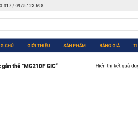
0.317 / 0975.123.698
G CHỦ
GIỚI THIỆU
SẢN PHẨM
BẢNG GIÁ
T
Hiển thị kết quả du
 gắn thẻ “MG21DF GIC”