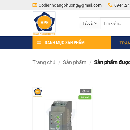
Bỏ
Codienhoangphuong@gmail.com
0944.24
qua
nội
Tìm
dung
kiếm:
DANH MỤC SẢN PHẨM
TRAN
Trang chủ
/
Sản phẩm
/
Sản phẩm được