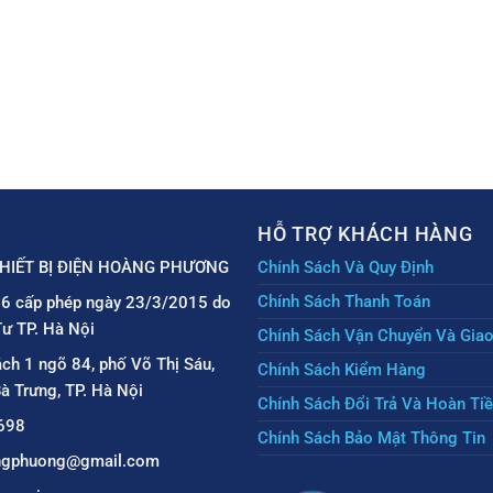
HỖ TRỢ KHÁCH HÀNG
HIẾT BỊ ĐIỆN HOÀNG PHƯƠNG
Chính Sách Và Quy Định
Chính Sách Thanh Toán
6 cấp phép ngày 23/3/2015 do
ư TP. Hà Nội
Chính Sách Vận Chuyển Và Gia
ách 1 ngõ 84, phố Võ Thị Sáu,
Chính Sách Kiểm Hàng
à Trưng, TP. Hà Nội
Chính Sách Đổi Trả Và Hoàn Ti
698
Chính Sách Bảo Mật Thông Tin
angphuong@gmail.com