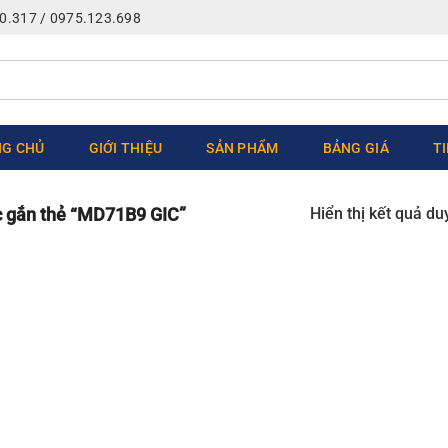
0.317 / 0975.123.698
G CHỦ
GIỚI THIỆU
SẢN PHẨM
BẢNG GIÁ
T
Hiển thị kết quả du
 gắn thẻ “MD71B9 GIC”