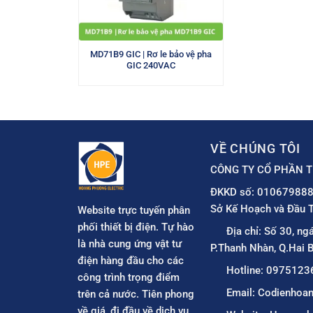
MD71B9 GIC | Rơ le bảo vệ pha
GIC 240VAC
VỀ CHÚNG TÔI
CÔNG TY CỔ PHẦN T
ĐKKD số: 010679888
Sở Kế Hoạch và Đầu T
Website trực tuyến phân
phối thiết bị điện. Tự hào
Địa chỉ: Số 30, ng
là nhà cung ứng vật tư
P.Thanh Nhàn, Q.Hai B
điện hàng đầu cho các
Hotline: 0975123
công trình trọng điểm
Email: Codienho
trên cả nước. Tiên phong
về giá, đi đầu về dịch vụ.