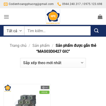
Bỏ
Codienhoangphuong@gmail.com
0944.240.317 / 0975.123.698
qua
nội
dung
Tìm
kiếm:
Trang chủ
/
Sản phẩm
/
Sản phẩm được gắn thẻ
“MAG03D0427 GIC”