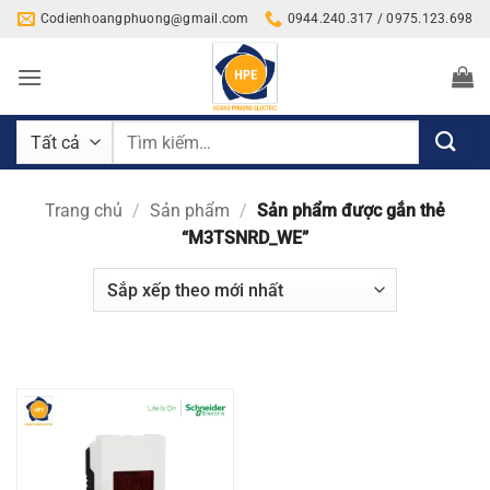
Bỏ
Codienhoangphuong@gmail.com
0944.240.317 / 0975.123.698
qua
nội
dung
Tìm
kiếm:
Trang chủ
/
Sản phẩm
/
Sản phẩm được gắn thẻ
“M3TSNRD_WE”