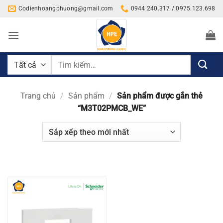
Bỏ
Codienhoangphuong@gmail.com
0944.240.317 / 0975.123.698
qua
nội
dung
Tìm
kiếm:
Trang chủ
/
Sản phẩm
/
Sản phẩm được gắn thẻ
“M3T02PMCB_WE”