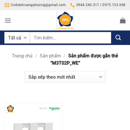
Bỏ
Codienhoangphuong@gmail.com
0944.240.317 / 0975.123.698
qua
nội
dung
Tìm
kiếm:
Trang chủ
/
Sản phẩm
/
Sản phẩm được gắn thẻ
“M3T02P_WE”