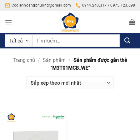
Bỏ
Codienhoangphuong@gmail.com
0944.240.317 / 0975.123.698
qua
nội
dung
Tìm
kiếm:
Trang chủ
/
Sản phẩm
/
Sản phẩm được gắn thẻ
“M3T01MCB_WE”