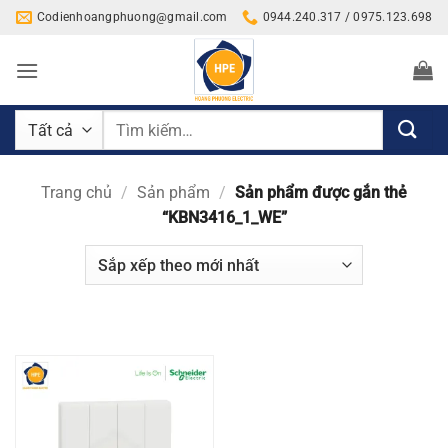
Bỏ
Codienhoangphuong@gmail.com
0944.240.317 / 0975.123.698
qua
nội
dung
Tìm
kiếm:
Trang chủ
/
Sản phẩm
/
Sản phẩm được gắn thẻ
“KBN3416_1_WE”