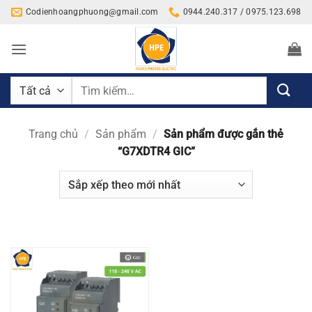
Bỏ
Codienhoangphuong@gmail.com
0944.240.317 / 0975.123.698
qua
nội
dung
Tìm
kiếm:
Trang chủ
/
Sản phẩm
/
Sản phẩm được gắn thẻ
“G7XDTR4 GIC”