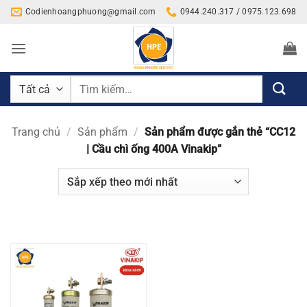
Bỏ
Codienhoangphuong@gmail.com
0944.240.317 / 0975.123.698
qua
nội
dung
Tìm
kiếm:
Trang chủ
/
Sản phẩm
/
Sản phẩm được gắn thẻ “CC12
| Cầu chì ống 400A Vinakip”