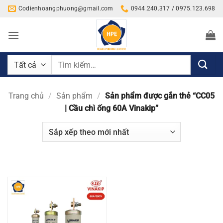
Bỏ
Codienhoangphuong@gmail.com
0944.240.317 / 0975.123.698
qua
nội
dung
Tìm
kiếm:
Trang chủ
/
Sản phẩm
/
Sản phẩm được gắn thẻ “CC05
| Cầu chì ống 60A Vinakip”