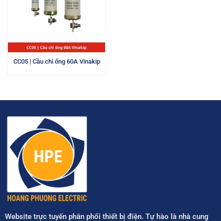
CC05 | Cầu chì ống 60A Vinakip
Website trực tuyến phân phối thiết bị điện. Tự hào là nhà cung