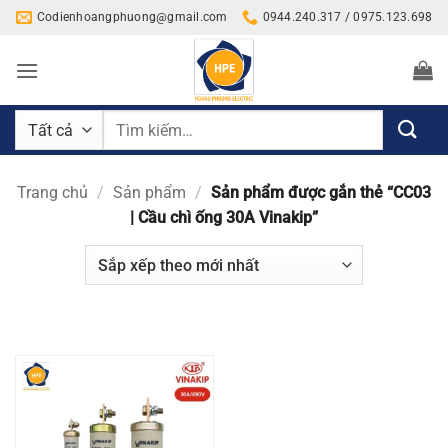
Bỏ
Codienhoangphuong@gmail.com
0944.240.317 / 0975.123.698
qua
nội
dung
Tìm
kiếm:
Trang chủ
/
Sản phẩm
/
Sản phẩm được gắn thẻ “CC03
| Cầu chì ống 30A Vinakip”