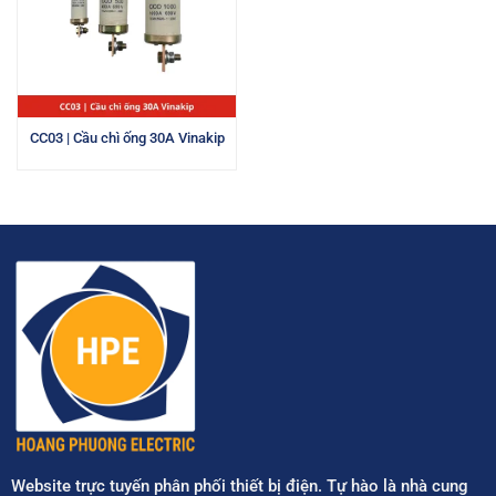
CC03 | Cầu chì ống 30A Vinakip
Website trực tuyến phân phối thiết bị điện. Tự hào là nhà cung