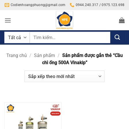
Bỏ
Codienhoangphuong@gmail.com
0944.240.317 / 0975.123.698
qua
nội
dung
Tìm
kiếm:
Trang chủ
/
Sản phẩm
/
Sản phẩm được gắn thẻ “Cầu
chì ống 500A Vinakip”