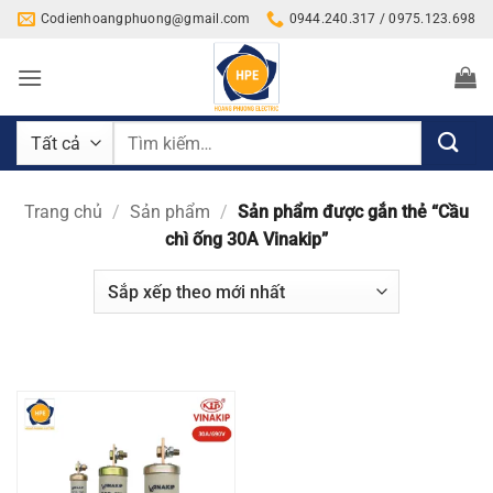
Bỏ
Codienhoangphuong@gmail.com
0944.240.317 / 0975.123.698
qua
nội
dung
Tìm
kiếm:
Trang chủ
/
Sản phẩm
/
Sản phẩm được gắn thẻ “Cầu
chì ống 30A Vinakip”