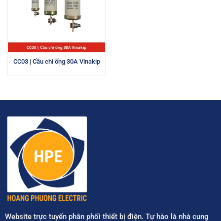
CC03 | Cầu chì ống 30A Vinakip
Website trực tuyến phân phối thiết bị điện. Tự hào là nhà cung