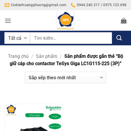
Bỏ
Codienhoangphuong@gmail.com
0944.240.317 / 0975.123.698
qua
nội
dung
Tìm
kiếm:
Trang chủ
/
Sản phẩm
/
Sản phẩm được gắn thẻ “Bộ
giữ cáp cho contactor TeSys Giga LC1G115-225 (3P)”