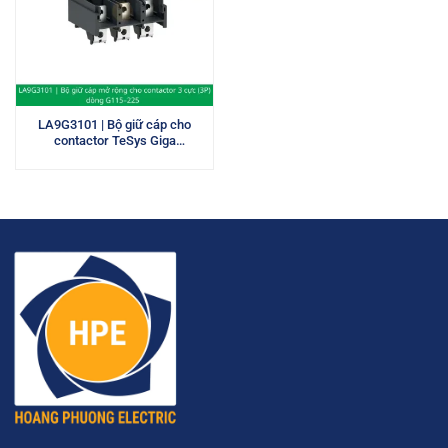
LA9G3101 | Bộ giữ cáp cho
contactor TeSys Giga
LC1G115-225 (3P)