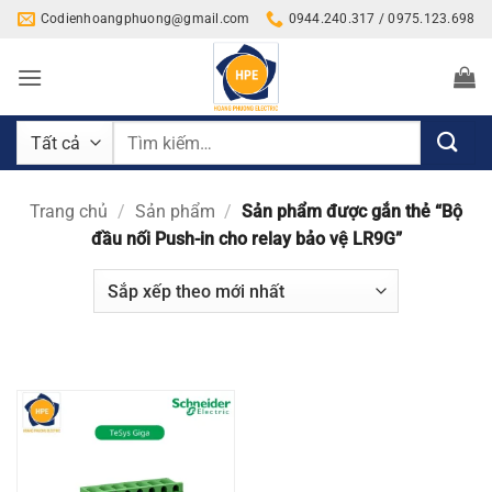
Bỏ
Codienhoangphuong@gmail.com
0944.240.317 / 0975.123.698
qua
nội
dung
Tìm
kiếm:
Trang chủ
/
Sản phẩm
/
Sản phẩm được gắn thẻ “Bộ
đầu nối Push-in cho relay bảo vệ LR9G”