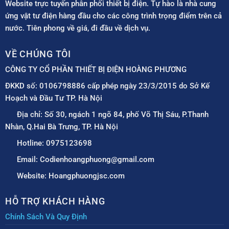
Website trực tuyến phân phối thiết bị điện. Tự hào là nhà cung
ứng vật tư điện hàng đầu cho các công trình trọng điểm trên cả
nước. Tiên phong về giá, đi đầu về dịch vụ.
VỀ CHÚNG TÔI
CÔNG TY CỔ PHẦN THIẾT BỊ ĐIỆN HOÀNG PHƯƠNG
ĐKKD số: 0106798886 cấp phép ngày 23/3/2015 do Sở Kế
Hoạch và Đầu Tư TP. Hà Nội
Địa chỉ: Số 30, ngách 1 ngõ 84, phố Võ Thị Sáu, P.Thanh
Nhàn, Q.Hai Bà Trưng, TP. Hà Nội
Hotline: 0975123698
Email: Codienhoangphuong@gmail.com
Website: Hoangphuongjsc.com
HỖ TRỢ KHÁCH HÀNG
Chính Sách Và Quy Định