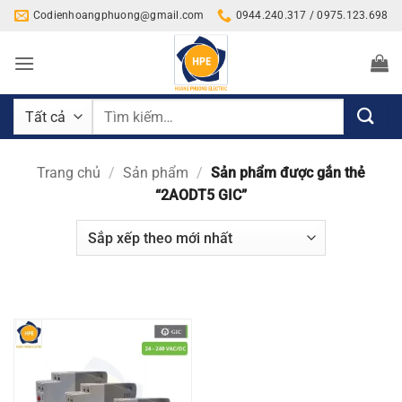
Bỏ
Codienhoangphuong@gmail.com
0944.240.317 / 0975.123.698
qua
nội
dung
Tìm
kiếm:
Trang chủ
/
Sản phẩm
/
Sản phẩm được gắn thẻ
“2AODT5 GIC”