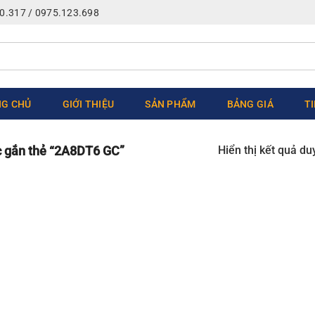
0.317 / 0975.123.698
G CHỦ
GIỚI THIỆU
SẢN PHẨM
BẢNG GIÁ
T
Hiển thị kết quả du
 gắn thẻ “2A8DT6 GC”