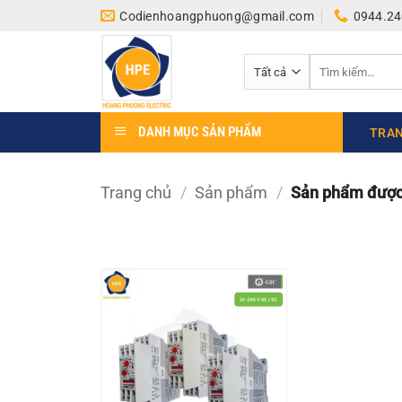
Bỏ
Codienhoangphuong@gmail.com
0944.24
qua
nội
Tìm
dung
kiếm:
DANH MỤC SẢN PHẨM
TRAN
Trang chủ
/
Sản phẩm
/
Sản phẩm được