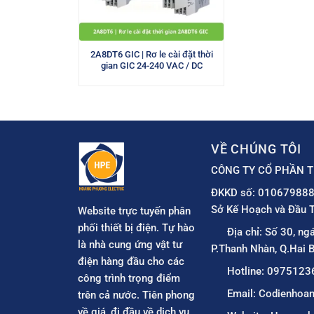
2A8DT6 GIC | Rơ le cài đặt thời
gian GIC 24-240 VAC / DC
VỀ CHÚNG TÔI
CÔNG TY CỔ PHẦN T
ĐKKD số: 010679888
Sở Kế Hoạch và Đầu T
Website trực tuyến phân
phối thiết bị điện. Tự hào
Địa chỉ: Số 30, ng
là nhà cung ứng vật tư
P.Thanh Nhàn, Q.Hai B
điện hàng đầu cho các
Hotline: 0975123
công trình trọng điểm
Email: Codienho
trên cả nước. Tiên phong
về giá, đi đầu về dịch vụ.