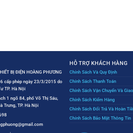
HỖ TRỢ KHÁCH HÀNG
HIẾT BỊ ĐIỆN HOÀNG PHƯƠNG
Chính Sách Và Quy Định
Chính Sách Thanh Toán
6 cấp phép ngày 23/3/2015 do
ư TP. Hà Nội
Chính Sách Vận Chuyển Và Gia
ách 1 ngõ 84, phố Võ Thị Sáu,
Chính Sách Kiểm Hàng
à Trưng, TP. Hà Nội
Chính Sách Đổi Trả Và Hoàn Ti
698
Chính Sách Bảo Mật Thông Tin
angphuong@gmail.com