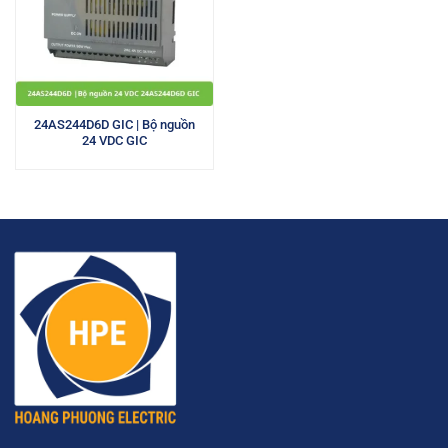
24AS244D6D GIC | Bộ nguồn
24 VDC GIC