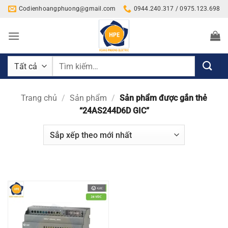
Bỏ
Codienhoangphuong@gmail.com
0944.240.317 / 0975.123.698
qua
nội
dung
Tìm
kiếm:
Trang chủ
/
Sản phẩm
/
Sản phẩm được gắn thẻ
“24AS244D6D GIC”