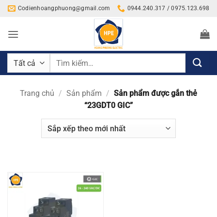
Bỏ
Codienhoangphuong@gmail.com
0944.240.317 / 0975.123.698
qua
nội
dung
Tìm
kiếm:
Trang chủ
/
Sản phẩm
/
Sản phẩm được gắn thẻ
“23GDT0 GIC”