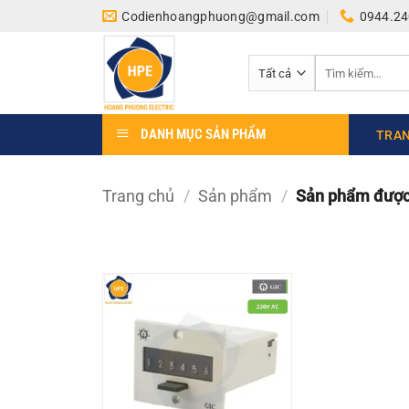
Bỏ
Codienhoangphuong@gmail.com
0944.24
qua
nội
Tìm
dung
kiếm:
DANH MỤC SẢN PHẨM
TRAN
Trang chủ
/
Sản phẩm
/
Sản phẩm được