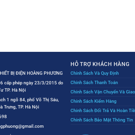
HỖ TRỢ KHÁCH HÀNG
HIẾT BỊ ĐIỆN HOÀNG PHƯƠNG
Chính Sách Và Quy Định
Chính Sách Thanh Toán
6 cấp phép ngày 23/3/2015 do
ư TP. Hà Nội
Chính Sách Vận Chuyển Và Gia
ách 1 ngõ 84, phố Võ Thị Sáu,
Chính Sách Kiểm Hàng
à Trưng, TP. Hà Nội
Chính Sách Đổi Trả Và Hoàn Ti
698
Chính Sách Bảo Mật Thông Tin
angphuong@gmail.com