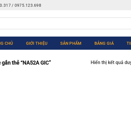
0.317 / 0975.123.698
G CHỦ
GIỚI THIỆU
SẢN PHẨM
BẢNG GIÁ
T
Hiển thị kết quả du
 gắn thẻ “NA52A GIC”