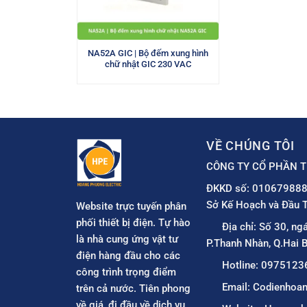
NA52A GIC | Bộ đếm xung hình
chữ nhật GIC 230 VAC
VỀ CHÚNG TÔI
CÔNG TY CỔ PHẦN T
ĐKKD số: 010679888
Sở Kế Hoạch và Đầu T
Website trực tuyến phân
phối thiết bị điện. Tự hào
Địa chỉ: Số 30, ng
là nhà cung ứng vật tư
P.Thanh Nhàn, Q.Hai B
điện hàng đầu cho các
Hotline: 0975123
công trình trọng điểm
Email: Codienho
trên cả nước. Tiên phong
về giá, đi đầu về dịch vụ.