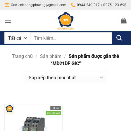
Bỏ
Codienhoangphuong@gmail.com
0944.240.317 / 0975.123.698
qua
nội
dung
Tìm
kiếm:
Trang chủ
/
Sản phẩm
/
Sản phẩm được gắn thẻ
“MD21DF GIC”