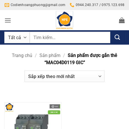
Bỏ
Codienhoangphuong@gmail.com
0944.240.317 / 0975.123.698
qua
nội
dung
Tìm
kiếm:
Trang chủ
/
Sản phẩm
/
Sản phẩm được gắn thẻ
“MAC04D0119 GIC”