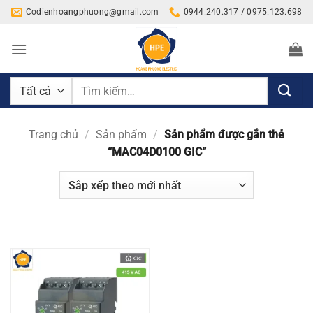
Bỏ
Codienhoangphuong@gmail.com
0944.240.317 / 0975.123.698
qua
nội
dung
Tìm
kiếm:
Trang chủ
/
Sản phẩm
/
Sản phẩm được gắn thẻ
“MAC04D0100 GIC”