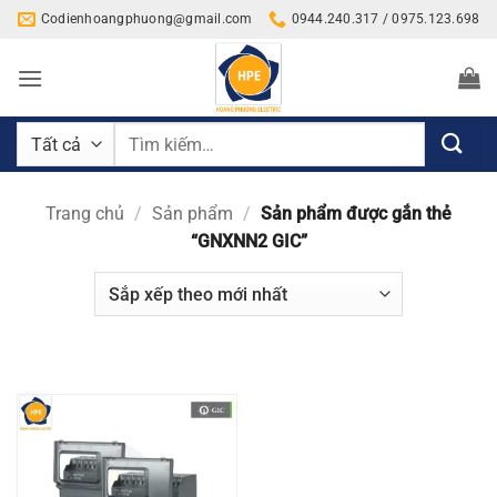
Bỏ
Codienhoangphuong@gmail.com
0944.240.317 / 0975.123.698
qua
nội
dung
Tìm
kiếm:
Trang chủ
/
Sản phẩm
/
Sản phẩm được gắn thẻ
“GNXNN2 GIC”