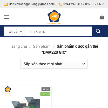
Bỏ
Codienhoangphuong@gmail.com
0944.240.317 / 0975.123.698
qua
nội
dung
Tìm
kiếm:
Trang chủ
/
Sản phẩm
/
Sản phẩm được gắn thẻ
“DMA220 GIC”