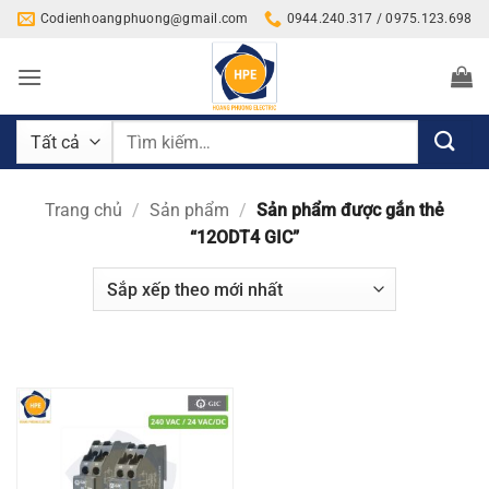
Bỏ
Codienhoangphuong@gmail.com
0944.240.317 / 0975.123.698
qua
nội
dung
Tìm
kiếm:
Trang chủ
/
Sản phẩm
/
Sản phẩm được gắn thẻ
“12ODT4 GIC”