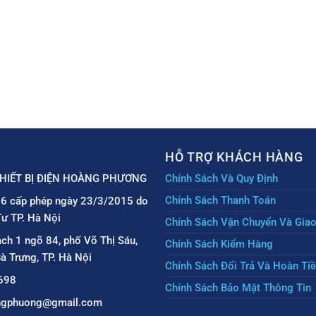
HỖ TRỢ KHÁCH HÀNG
HIẾT BỊ ĐIỆN HOÀNG PHƯƠNG
Chính Sách Và Quy Định
Chính Sách Thanh Toán
6 cấp phép ngày 23/3/2015 do
ư TP. Hà Nội
Chính Sách Vận Chuyển Và Gia
ách 1 ngõ 84, phố Võ Thị Sáu,
Chính Sách Kiểm Hàng
à Trưng, TP. Hà Nội
Chính Sách Đổi Trả Và Hoàn Ti
698
Chính Sách Bảo Mật Thông Tin
angphuong@gmail.com