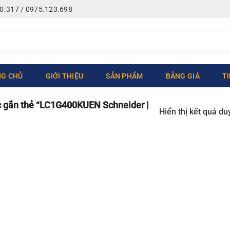
0.317 / 0975.123.698
G CHỦ
GIỚI THIỆU
SẢN PHẨM
BẢNG GIÁ
T
gắn thẻ “LC1G400KUEN Schneider |
Hiển thị kết quả du