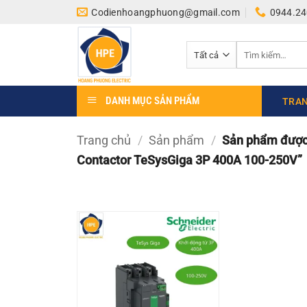
Bỏ
Codienhoangphuong@gmail.com
0944.24
qua
nội
Tìm
dung
kiếm:
DANH MỤC SẢN PHẨM
TRAN
Trang chủ
/
Sản phẩm
/
Sản phẩm được 
Contactor TeSysGiga 3P 400A 100-250V”