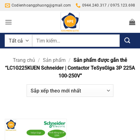
Bỏ
Codienhoangphuong@gmail.com
0944.240.317 / 0975.123.698
qua
nội
dung
Tìm
kiếm:
Trang chủ
/
Sản phẩm
/
Sản phẩm được gắn thẻ
“LC1G225KUEN Schneider | Contactor TeSysGiga 3P 225A
100-250V”