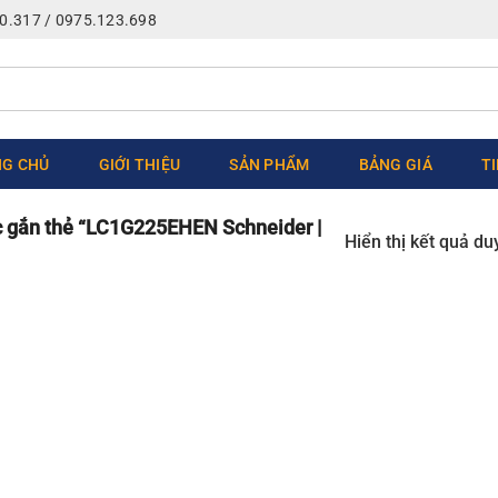
0.317 / 0975.123.698
G CHỦ
GIỚI THIỆU
SẢN PHẨM
BẢNG GIÁ
T
gắn thẻ “LC1G225EHEN Schneider |
Hiển thị kết quả du