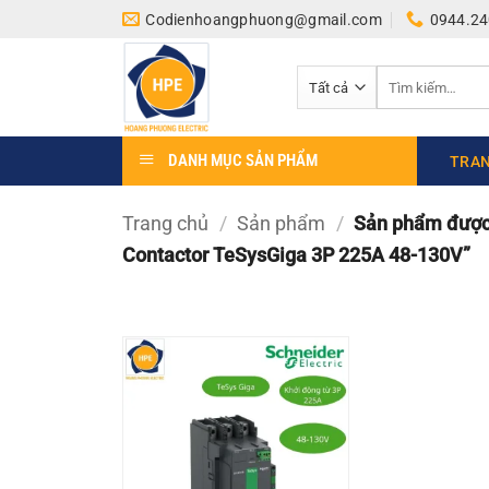
Bỏ
Codienhoangphuong@gmail.com
0944.24
qua
nội
Tìm
dung
kiếm:
DANH MỤC SẢN PHẨM
TRAN
Trang chủ
/
Sản phẩm
/
Sản phẩm được 
Contactor TeSysGiga 3P 225A 48-130V”