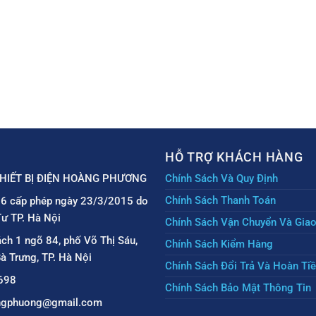
HỖ TRỢ KHÁCH HÀNG
HIẾT BỊ ĐIỆN HOÀNG PHƯƠNG
Chính Sách Và Quy Định
Chính Sách Thanh Toán
6 cấp phép ngày 23/3/2015 do
ư TP. Hà Nội
Chính Sách Vận Chuyển Và Gia
ách 1 ngõ 84, phố Võ Thị Sáu,
Chính Sách Kiểm Hàng
à Trưng, TP. Hà Nội
Chính Sách Đổi Trả Và Hoàn Ti
698
Chính Sách Bảo Mật Thông Tin
angphuong@gmail.com