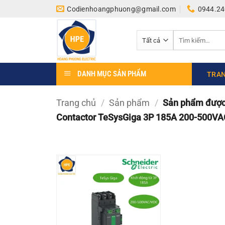
Bỏ
Codienhoangphuong@gmail.com
0944.24
qua
nội
Tìm
dung
kiếm:
DANH MỤC SẢN PHẨM
TRAN
Trang chủ
/
Sản phẩm
/
Sản phẩm được 
Contactor TeSysGiga 3P 185A 200-500V