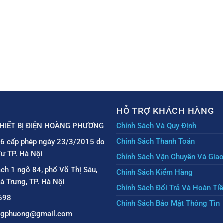
HỖ TRỢ KHÁCH HÀNG
HIẾT BỊ ĐIỆN HOÀNG PHƯƠNG
Chính Sách Và Quy Định
Chính Sách Thanh Toán
6 cấp phép ngày 23/3/2015 do
ư TP. Hà Nội
Chính Sách Vận Chuyển Và Gia
ách 1 ngõ 84, phố Võ Thị Sáu,
Chính Sách Kiểm Hàng
à Trưng, TP. Hà Nội
Chính Sách Đổi Trả Và Hoàn Ti
698
Chính Sách Bảo Mật Thông Tin
angphuong@gmail.com