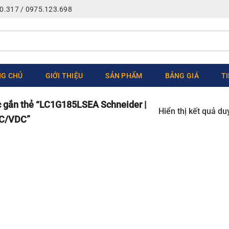
0.317 / 0975.123.698
G CHỦ
GIỚI THIỆU
SẢN PHẨM
BẢNG GIÁ
T
gắn thẻ “LC1G185LSEA Schneider |
Hiển thị kết quả du
AC/VDC”