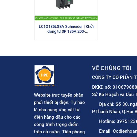
LC1G185LSEA Schneider | Khởi
động từ 3P 185A 200-
500VAC/VDC
VỀ CHÚNG TÔI
CÔNG TY CỔ PHẦN T
ĐKKD số: 010679888
Sở Kế Hoạch và Đầu T
Website trực tuyến phân
phối thiết bị điện. Tự hào
Địa chỉ: Số 30, ng
là nhà cung ứng vật tư
P.Thanh Nhàn, Q.Hai B
điện hàng đầu cho các
Hotline: 0975123
công trình trọng điểm
Email: Codienho
trên cả nước. Tiên phong