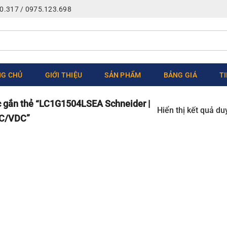
0.317 / 0975.123.698
G CHỦ
GIỚI THIỆU
SẢN PHẨM
BẢNG GIÁ
T
gắn thẻ “LC1G1504LSEA Schneider |
Hiển thị kết quả du
AC/VDC”