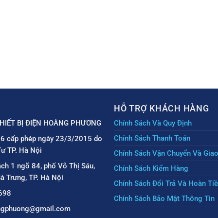
HỖ TRỢ KHÁCH HÀNG
HIẾT BỊ ĐIỆN HOÀNG PHƯƠNG
Chính Sách Và Quy Định
Chính Sách Thanh Toán
6 cấp phép ngày 23/3/2015 do
ư TP. Hà Nội
Chính Sách Vận Chuyển Và Gia
ách 1 ngõ 84, phố Võ Thị Sáu,
Chính Sách Kiểm Hàng
à Trưng, TP. Hà Nội
Chính Sách Đổi Trả Và Hoàn Ti
698
Chính Sách Bảo Mật Thông Tin
angphuong@gmail.com