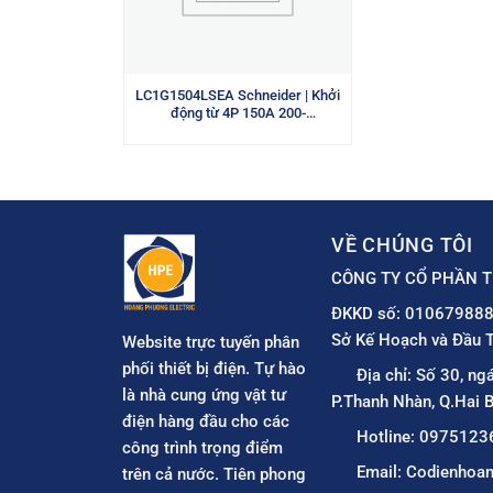
LC1G1504LSEA Schneider | Khởi
động từ 4P 150A 200-
500VAC/VDC
VỀ CHÚNG TÔI
CÔNG TY CỔ PHẦN T
ĐKKD số: 010679888
Sở Kế Hoạch và Đầu T
Website trực tuyến phân
phối thiết bị điện. Tự hào
Địa chỉ: Số 30, ng
là nhà cung ứng vật tư
P.Thanh Nhàn, Q.Hai B
điện hàng đầu cho các
Hotline: 0975123
công trình trọng điểm
Email: Codienho
trên cả nước. Tiên phong