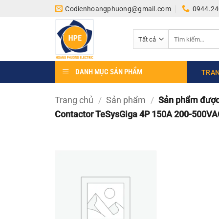
Bỏ
Codienhoangphuong@gmail.com
0944.24
qua
nội
Tìm
dung
kiếm:
DANH MỤC SẢN PHẨM
TRAN
Trang chủ
/
Sản phẩm
/
Sản phẩm được 
Contactor TeSysGiga 4P 150A 200-500V